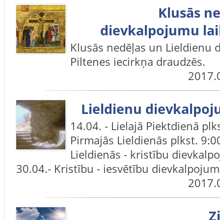
Klusās ne
dievkalpojumu laik
Klusās nedēļas un Lieldienu d
Piltenes iecirkņa draudzēs.
2017.
Lieldienu dievkalpo
14.04. - Lielajā Piektdienā plk
Pirmajās Lieldienās plkst. 9:00
Lieldienās - kristību dievkalp
30.04.- Kristību - iesvētību dievkalpojum
2017.
Z