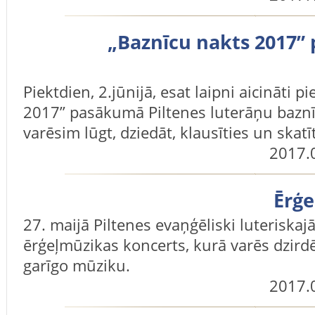
„Baznīcu nakts 2017”
Piektdien, 2.jūnijā, esat laipni aicināti p
2017” pasākumā Piltenes luterāņu baznīc
varēsim lūgt, dziedāt, klausīties un skatīt
2017.
Ērģe
27. maijā Piltenes evaņģēliski luteriskaj
ērģeļmūzikas koncerts, kurā varēs dzirdē
garīgo mūziku.
2017.