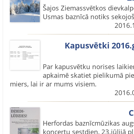
Šajos Ziemassvētkos dievkal
Usmas baznīcā notiks sekojoš
2016.
Kapusvētki 2016.g
Par kapusvētku norises laikie
apkaimē skatiet pielikumā pie
miers, lai ir ar mums visiem.
2016.
C
Herfordas baznīcmūzikas augs
koncertu sestdien, 23.jūlijā p