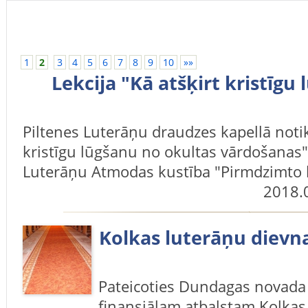
1
2
3
4
5
6
7
8
9
10
»»
Lekcija "Kā atšķirt kristīgu
Piltenes Luterāņu draudzes kapellā notiks
kristīgu lūgšanu no okultas vārdošanas".
Luterāņu Atmodas kustība "Pirmdzimto l
2018.
Kolkas luterāņu dievn
Pateicoties Dundagas novada
finansiālam atbalstam Kolkas