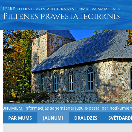
NUMIEM, informācijas saņemšanai Jūsu e-pastā, par notikumiem dra
PAR MUMS
JAUNUMI
DRAUDZES
SVĒTDARB