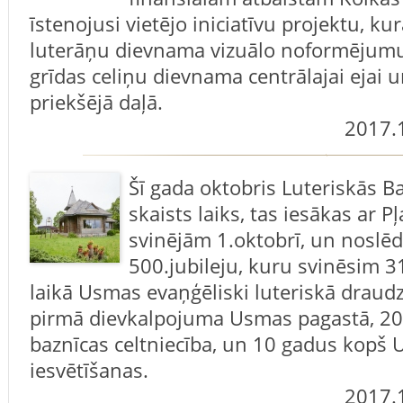
īstenojusi vietējo iniciatīvu projektu, ku
luterāņu dievnama vizuālo noformējumu
grīdas celiņu dievnama centrālajai ejai 
priekšējā daļā.
2017.
Šī gada oktobris Luteriskās Ba
skaists laiks, tas iesākas ar 
svinējām 1.oktobrī, un noslēd
500.jubileju, kuru svinēsim 31
laikā Usmas evaņģēliski luteriskā draud
pirmā dievkalpojuma Usmas pagastā, 20
baznīcas celtniecība, un 10 gadus kopš
iesvētīšanas.
2017.