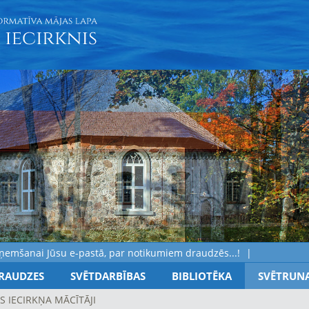
ai Jūsu e-pastā, par notikumiem draudzēs...!
RAUDZES
SVĒTDARBĪBAS
BIBLIOTĒKA
SVĒTRUN
S IECIRKŅA MĀCĪTĀJI