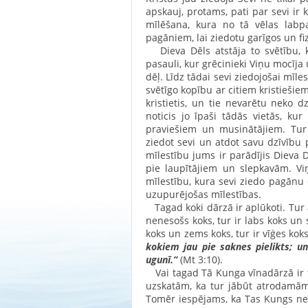
apskauj, protams, pati par sevi ir k
mīlēšana, kura no tā vēlas labpa
pagāniem, lai ziedotu garīgos un fi
Dieva Dēls atstāja to svētību, 
pasauli, kur grēcinieki Viņu mocīja 
dēļ. Līdz tādai sevi ziedojošai mīle
svētīgo kopību ar citiem kristieši
kristietis, un tie nevarētu neko d
noticis jo īpaši tādās vietās, ku
praviešiem un musinātājiem. Tur 
ziedot sevi un atdot savu dzīvību p
mīlestību jums ir parādījis Dieva 
pie laupītājiem un slepkavām. Vi
mīlestību, kura sevi ziedo pagānu 
uzupurējošas mīlestības.
Tagad koki dārzā ir aplūkoti. Tur 
nenesošs koks, tur ir labs koks un s
koks un zems koks, tur ir vīģes kok
kokiem jau pie saknes pielikts; u
ugunī.”
(Mt 3:10).
Vai tagad Tā Kunga vīnadārzā ir tā
uzskatām, ka tur jābūt atrodam
Tomēr iespējams, ka Tas Kungs ne