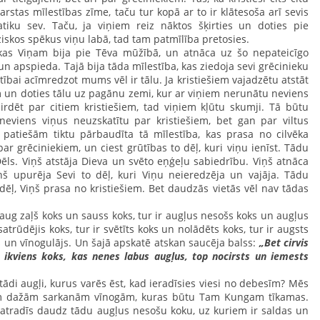
arstas mīlestības zīme, taču tur kopā ar to ir klātesoša arī sevis
tiku sev. Taču, ja viņiem reiz nāktos šķirties un doties pie
ziskos spēkus viņu labā, tad tam patmīlība pretosies.
kas Viņam bija pie Tēva mūžībā, un atnāca uz šo nepateicīgo
un apspieda. Tajā bija tāda mīlestība, kas ziedoja sevi grēcinieku
stībai acīmredzot mums vēl ir tālu. Ja kristiešiem vajadzētu atstāt
em un doties tālu uz pagānu zemi, kur ar viņiem nerunātu neviens
zirdēt par citiem kristiešiem, tad viņiem kļūtu skumji. Tā būtu
r neviens viņus neuzskatītu par kristiešiem, bet gan par viltus
patiešām tiktu pārbaudīta tā mīlestība, kas prasa no cilvēka
ar grēciniekiem, un ciest grūtības to dēļ, kuri viņu ienīst. Tādu
Dēls. Viņš atstāja Dieva un svēto eņģeļu sabiedrību. Viņš atnāca
ņš upurēja Sevi to dēļ, kuri Viņu neieredzēja un vajāja. Tādu
dēļ, Viņš prasa no kristiešiem. Bet daudzās vietās vēl nav tādas
aug zaļš koks un sauss koks, tur ir augļus nesošs koks un augļus
atrūdējis koks, tur ir svētīts koks un nolādēts koks, tur ir augsts
s un vīnogulājs. Un šajā apskatē atskan saucēja balss:
„Bet cirvis
n ikviens koks, kas nenes labus augļus, top nocirsts un iemests
di augļi, kurus varēs ēst, kad ieradīsies viesi no debesīm? Mēs
ām dažām sarkanām vīnogām, kuras būtu Tam Kungam tīkamas.
atradīs daudz tādu augļus nesošu koku, uz kuriem ir saldas un