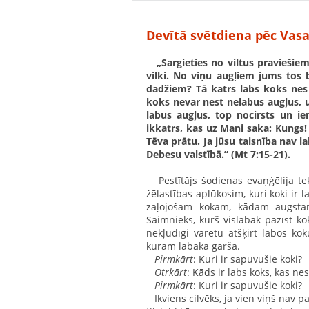
Devītā svētdiena pēc Vas
„Sargieties no viltus praviešiem
vilki. No viņu augļiem jums tos 
dadžiem? Tā katrs labs koks nes 
koks nevar nest nelabus augļus, 
labus augļus, top nocirsts un i
ikkatrs, kas uz Mani saka: Kungs!
Tēva prātu. Ja jūsu taisnība nav l
Debesu valstībā.” (Mt 7:15-21).
Pestītājs šodienas evaņģēlija t
žēlastības aplūkosim, kuri koki ir 
zaļojošam kokam, kādam augsta
Saimnieks, kurš vislabāk pazīst 
nekļūdīgi varētu atšķirt labos ko
kuram labāka garša.
Pirmkārt
: Kuri ir sapuvušie koki?
Otrkārt
: Kāds ir labs koks, kas ne
Pirmkārt
: Kuri ir sapuvušie koki?
Ikviens cilvēks, ja vien viņš nav pa