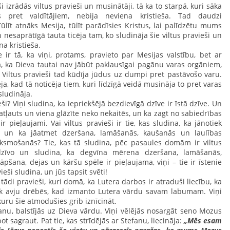
izrādās viltus pravieši un musinātāji, tā ka to starpā, kuri sāka
 pret valdītājiem, nebija neviena kristieša. Tad daudzi
Tūlīt atnāks Mesija, tūlīt parādīsies Kristus, lai palīdzētu mums
nesaprātīgā tauta ticēja tam, ko sludināja šie viltus pravieši un
na kristieša.
ir tā, ka viņi, protams, pravieto par Mesijas valstību, bet ar
, ka Dieva tautai nav jābūt paklausīgai pagānu varas orgāniem,
Viltus pravieši tad kūdīja jūdus uz dumpi pret pastāvošo varu.
, kad tā noticēja tiem, kuri līdzīgā veidā musināja to pret varas
sludināja.
? Viņi sludina, ka iepriekšējā bezdievīgā dzīve ir īstā dzīve. Un
 atļauts un viena glāzīte neko nekaitēs, un ka zagt no sabiedrības
r pieļaujami. Vai viltus pravieši ir tie, kas sludina, ka jānotiek
, un ka jāatmet dzeršana, lamāšanās, kaušanās un laulības
īksmošanās? Tie, kas tā sludina, pēc pasaules domām ir viltus
 dzīvo un sludina, ka degvīna mērena dzeršana, lamāšanās,
āpšana, dejas un kāršu spēle ir pieļaujama, viņi – tie ir īstenie
vieši sludina, un jūs tapsit svēti!
ādi pravieši, kuri domā, ka Lutera darbos ir atraduši liecību, ka
 nāk avju drēbēs, kad izmanto Lutera vārdu savam labumam. Viņi
kuru šie atmodušies grib iznīcināt.
fanu, balstījās uz Dieva vārdu. Viņi vēlējās nosargāt seno Mozus
bot sagraut. Pat tie, kas strīdējās ar Stefanu, liecināja:
„Mēs esam