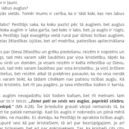
i ir ļauni.
s labus augļus?
 vietās. Tomēr mums ir cerība, ka ir tādi koki, kas nes labus
labs? Pestītājs saka, ka koku pazīst pēc tā augļiem, bet augļus
koka auglim ir laba garša, tad koks ir labs, bet, ja auglis ir rūgts,
 Pestītājs šajā evaņģēlija vietā runā par dzīvas ticības augļiem,
ielas žēlastības izjūtas, bet arī modrība, patiesības apliecināšana
jies par Dieva žēlastību un grēku piedošanu, reizēm ir nopietns un
gs, tad mēs varam sākt šaubīties par viņa kristietību, tāpēc ka
u sirdi un domām. Ja viņam reizēm ir kvēla mīlestība uz Dievu,
uli, tad mēs varam šaubīties par viņa kristietību. Ja viņš brīžiem
stiešus, bet reizēm atkal tā pieķēries pasaulei, ka no viņa nenāk
 varam teikt, ka tādam cilvēkam nav patiesu ticības augļu. Kā
i kristietis, bet rīt jau pagāns, ja tava mīlestība šodien ir karsta,
auglim nevajadzētu būt šodien baltam, bet rīt melnam; tam
ar to ir teicis:
„Zeme pati no sevis nes augļus, papriekš stiebru,
vārpā.”
(Mk 4:28). Šie briedušie graudi vārpā nemainās tā, ka
bet tie paliek nemainīgi. Kad šis auglis ir nobriedis un pilnā mērā
elāks, ne mazāks. Es domāju, ka Pestītājs te apraksta ticības augli,
upurē sevi kā par kristiešiem, tā arī par bezrūpīgajiem. Jo arī
r ticīgajiem, bet arī par grēciniekiem. Tas, ka kristieši cits citu