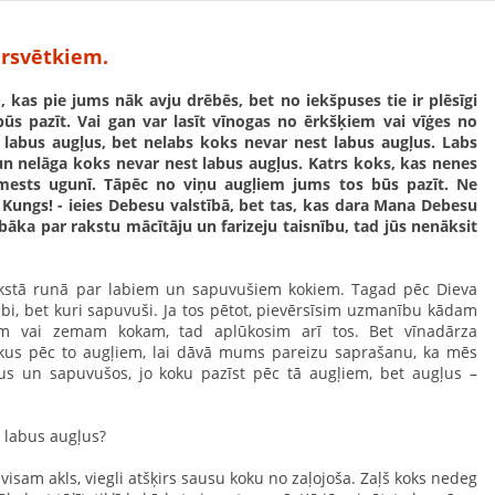
arsvētkiem.
, kas pie jums nāk avju drēbēs, bet no iekšpuses tie ir plēsīgi
būs pazīt. Vai gan var lasīt vīnogas no ērkšķiem vai vīģes no
labus augļus, bet nelabs koks nevar nest labus augļus. Labs
un nelāga koks nevar nest labus augļus. Katrs koks, kas nenes
emests ugunī. Tāpēc no viņu augļiem jums tos būs pazīt. Ne
 Kungs! - ieies Debesu valstībā, bet tas, kas dara Mana Debesu
abāka par rakstu mācītāju un farizeju taisnību, tad jūs nenāksit
ekstā runā par labiem un sapuvušiem kokiem. Tagad pēc Dieva
labi, bet kuri sapuvuši. Ja tos pētot, pievērsīsim uzmanību kādam
m vai zemam kokam, tad aplūkosim arī tos. Bet vīnadārza
kokus pēc to augļiem, lai dāvā mums pareizu saprašanu, ka mēs
kus un sapuvušos, jo koku pazīst pēc tā augļiem, bet augļus –
s labus augļus?
visam akls, viegli atšķirs sausu koku no zaļojoša. Zaļš koks nedeg