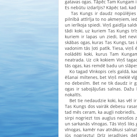
gatavas ogas. Tāpēc Tam Kungam ir
Es nebūtu izdarījis? Kāpēc tad, kad 
Tas Kungs ir daudz nopūlējies ša
pilnībā attīrīja to no akmeņiem, ied
un ierīkoja spiedi. Viņš gaidīja sal
tādi koki, uz kuriem Tas Kungs trī
kuriem ir lapas un ziedi, bet nevi
skābas ogas, kuras Tas Kungs, tas 
vadonim tās ļoti patīk. Tiesa, viņš 
nolādēti koki, kurus Tam Kungam
neatrada. Uz cik kokiem Viņš tagad
tās ogas, kas remdē badu un slāpe
Ko tagad Vīnkopis cels galdā, kad
ēšanai miltenes, bet Viņš meklē vīģ
no debesīm. Bet ne tik daudz ir ga
ogas ir sabojājušas salnas. Dažu k
nokaltīs.
Bet tie nedaudzie koki, kas vēl ir
Tas Kungs dos vairāk debesu rasas 
tad mēs ceram, ka augļi nobriedīs,
sirpi nogriezt tos augļus nesošos z
un sarkanās vīnogas. Tās Viņš liks 
vīnogas, kamēr nav atnākusi salna! 
jūs nogrieztu! Drīz ieradīsies d