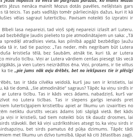
tis Jēzus nopostīs šo vietu un pārgrozīs paražas, ko mums Mozus
etis Jēzus nenāca mainīt Mozus dotās pavēles, nešķīstais gars
s tā teicis. Tas pats vadītājs tomēr pārliecinājis dažus, kuri it kā
dušies vēlas sagraut luterticību. Pavisam noteikti šo izpratni ir
Bībeli lasa nepareizi, tad viņš spēj nepareizi izlasīt arī Luteru.
tad bezbēdīgie ļaudis pielieto to pie atmodinātajiem un saka: „Tā
ra sprediķī atradīsies vieta, kas pilnībā apgāž bezbēdīgo ļaužu
kāda tā ir, tad tie paziņo: „Tas neder, mēs negribam būt Lutera
eduša kristieša tēlā, bez šaubām, atnāk tie, kuri tā, ar Lutera
co mirušo ticību. Viņi ar Lutera vārdiem cenšas piesegt tās vecā
īgākās, ja vien Luters neizrādītos ēna. Viņi, protams, ir tie viltus
, ka tie
„pie jums nāk avju drēbēs, bet no iekšpuses tie ir plēsīgi
s, tas ir tāda cilvēka veidolā, kurš jau sen ir kristietis, lai
u, kā tie domā, „šie atmodinātie” sagraus? Tāpēc ka viņu sirdīs ir
ēt ar Lutera ticību. Tas ir kāds vecs ādams, nabadziņš, kurš var
zīvot no Lutera ticības. Tas ir slepens garīgs ienaids pret
miem luterticīgajiem kristietību apiet ar līkumu un izvairīties no
zēm netiktu durstīts vecais ādams ļoti sāpīgā vietā. Bet kāds
 viņi ir kristieši, tad tiem noteikti būs tik daudz drosmes, lai
ds stāvokli. Bet kā viņi uzdrīkstēsies atsegt to, ka viņu sirds ir
 sirdsapziņu, bet sirds pamatus ēd pūķa dzimums. Tāpēc tādi
umiem met līkumu un dzīvo tumsībā, tāpat kā citi žēlastības zagļi.