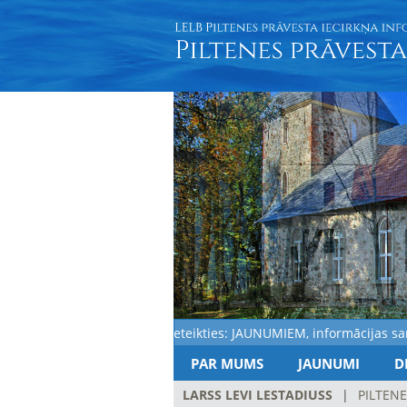
Aicinām pieteikties: JAUNUMIEM, informācijas saņemšan
PAR MUMS
JAUNUMI
D
LARSS LEVI LESTADIUSS
|
PILTENE