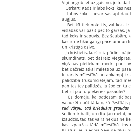
Viņi negrib iet uz gaismu, jo to darb
Otrkārt: Kāds ir labs koks, kas ne
Labos kokus nevar sastapt daudzās
augļus.
Bet kā tiek noteikts, vai koks ir 
vislabāk var pazīt pēc to garšas. Ja 
tad koks ir sapuvis. Bez šaubām, ka
kas ir ne tikai garīgi pacēlumi un l
un kristīga dzīve.
Ja kristietis, kurš reiz pārliecinā
skumdināts, bet dažreiz vieglprātī
viņš nav pietiekami modrs par sav
bet dažreiz atkal mīlestība uz pasa
ir karsts mīlestībā un apkampj kri
palīdzība trūkumcietējam, tad mēs
gan tas tev palīdzēs, ja šodien tu es
bet rīt jau tu pieķeries pasaulei?
Es domāju, ka patiesam ticības 
vajadzētu būt tādam, kā Pestītājs p
tad vārpu, tad briedušus graudus 
šodien ir balti, un rītu jau melni, 
izaudzis, tad tas vairs nekļūs ne li
kas izpaužas tādā mīlestībā, kas 
Kristus jau ziedoja Sevi ne tikai pa