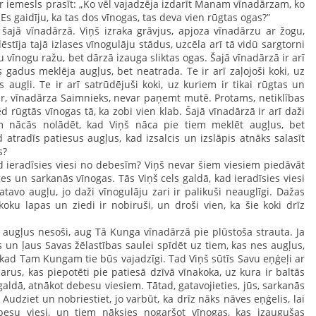
 iemesls prasīt: „Ko vēl vajadzēja izdarīt Manam vīnadārzam, ko
Es gaidīju, ka tas dos vīnogas, tas deva vien rūgtas ogas?”
jā vīnadārzā. Viņš izraka grāvjus, apjoza vīnadārzu ar žogu,
ēstīja tajā izlases vīnogulāju stādus, uzcēla arī tā vidū sargtorni
du vīnogu ražu, bet dārzā izauga sliktas ogas. Šajā vīnadārzā ir arī
s gadus meklēja augļus, bet neatrada. Te ir arī zaļojoši koki, uz
s augļi. Te ir arī satrūdējuši koki, uz kuriem ir tikai rūgtas un
ir, vīnadārza Saimnieks, nevar paņemt mutē. Protams, netiklības
ēd rūgtās vīnogas tā, ka zobi vien klab. Šajā vīnadārzā ir arī daži
 nācās nolādēt, kad Viņš nāca pie tiem meklēt augļus, bet
 atradīs patiesus augļus, kad izsalcis un izslāpis atnāks salasīt
s?
 ieradīsies viesi no debesīm? Viņš nevar šiem viesiem piedāvāt
es un sarkanās vīnogas. Tās Viņš cels galdā, kad ieradīsies viesi
tavo augļu, jo daži vīnogulāju zari ir palikuši neauglīgi. Dažas
oku lapas un ziedi ir nobiruši, un droši vien, ka šie koki drīz
 augļus nesoši, aug Tā Kunga vīnadārzā pie plūstoša strauta. Ja
un ļaus Savas žēlastības saulei spīdēt uz tiem, kas nes augļus,
 kad Tam Kungam tie būs vajadzīgi. Tad Viņš sūtīs Savu eņģeļi ar
arus, kas piepotēti pie patiesā dzīvā vīnakoka, uz kura ir baltās
galdā, atnākot debesu viesiem. Tātad, gatavojieties, jūs, sarkanās
Audziet un nobriestiet, jo varbūt, ka drīz nāks nāves eņģelis, lai
ebesu viesi, un tiem nāksies nogaršot vīnogas, kas izaugušas