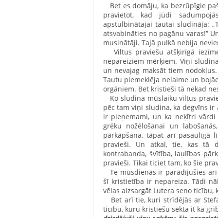
Bet es domāju, ka bezrūpīgie paši 
pravietot, kad jūdi sadumpojās
apstulbinātajai tautai sludināja: „
atsvabināties no pagānu varas!” Un 
musinātāji. Tajā pulkā nebija nevie
Viltus praviešu atšķirīgā iezīme 
nepareiziem mērķiem. Viņi sludina
un nevajag maksāt tiem nodokļus. 
Tautu piemeklēja nelaime un bojāeja
orgāniem. Bet kristieši tā nekad ne
Ko sludina mūslaiku viltus pravieši
pēc tam viņi sludina, ka degvīns ir
ir pieņemami, un ka neķītri vārdi i
grēku nožēlošanai un labošanās
pārkāpšana, tāpat arī pasaulīgā l
pravieši. Un atkal, tie, kas tā
kontrabanda, švītība, laulības pārk
pravieši. Tikai ticiet tam, ko šie pra
Te mūsdienās ir parādījušies arī t
šī kristietība ir nepareiza. Tādi
vēlas aizsargāt Lutera seno ticību, 
Bet arī tie, kuri strīdējās ar Ste
ticību, kuru kristiešu sekta it kā gri