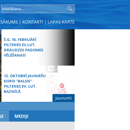
SĀKUMS
|
KONTAKTI
|
LAPAS KARTE
Š.G. 16. FEBRUĀRĪ
PILTENES EV.LUT.
DRAUDZES PADOMES
VĒLĒŠANAS!
12. OKTOBRĪ JAUNIEŠU
KORIS "BALSIS"
PILTENES EV. LUT.
BAZNĪCĀ
Jaunumi
MŪŽĪBAS SVĒTDIENAS
AS
MEDIJI
DIEVKALPOJUMS
SPĀRES BAZNĪCĀ