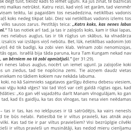
āk degt tūlīt, tiklīdz kāds to iemet ugunī. Kā jūs zināt, te baznīcas
) malkas netrūkst. Katru reizi, kad viņš iet garām, tad vienmēr
viņam teiktu, lai pagaidām tos nesadedzina, netiklības vadonis
 zaļš koks nedeg tikpat labi. Diez vai netiklības vadonis izlems tos
s vilks sausos zarus. Pestītājs teica:
„Katrs koks, kas nenes labus
nī.”
Tā tas notiek arī tad, ja tas ir zaļojošs koks, kam ir tikai lapas,
s nes nelabus augļus, tas ir tik rūgtus un skābus, ka vīnadārza
k izsalcis vai izslāpis viņš nebūtu. Bet, lūk, netiklības vadonim ļoti
viņš ēd tik badīgi, ka zobi vien klab. Velnam zobi nenomizojas,
ūgtās ogas. Israēlā bija tāda paruna, kura Tam Kungam nekad nav
, un bērniem no tā zobi apmizējuši.”
(Jer 31:29).
i nenes labus augļus, nocērt un iemet ugunī. Ja zaļojošie koki
pas un ziedus, tad tie noplicina zemi. Tie aizņem daudz vietas
aimniekam no tādiem kokiem nav nekāda labuma.
koki, no kā Saimnieks sagatavos garšīgu ēdienu debesu viesiem,
vai vīģu kokā vīģes? Vai tad Viņš var celt galdā rūgtas ogas, kad
bēdāties: „Ko gan vēl vajadzētu darīt Manam vīnogulājam, ko gan
 tad, kad Es gaidīju, ka tas dos vīnogas, tas nesa vien neēdamas
as ir tas, kas no iekšpuses ir tā satrūdējis, ka vairs nenesīs
d tie būs nelabi. Patiesībā tie ir viltus pravieši, kas atnāk avju
vilki. Kas tad tie ir par viltus praviešiem? Visi bezrūpīgie cilvēki
stieši ir viltus pravieši un musinātāji, kas nedod mieru cienījamu