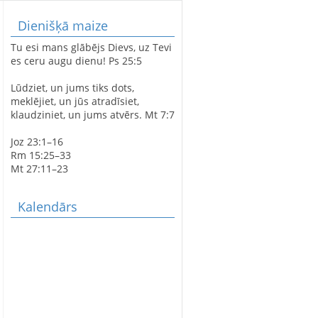
Dienišķā maize
LATVIJAS SIMTGADEI
Tu esi mans glābējs Dievs, uz Tevi
VELTĪTS
es ceru augu dienu! Ps 25:5
DIEVKALPOJUMS
SPĀRES BAZNĪCĀ
Lūdziet, un jums tiks dots,
meklējiet, un jūs atradīsiet,
klaudziniet, un jums atvērs. Mt 7:7
SPĀRES EVAŅĢĒLISKI
Joz 23:1–16
LUTERISKAJAI BAZNĪCAI
Rm 15:25–33
360
Mt 27:11–23
Kalendārs
AVE MARIS STELLA