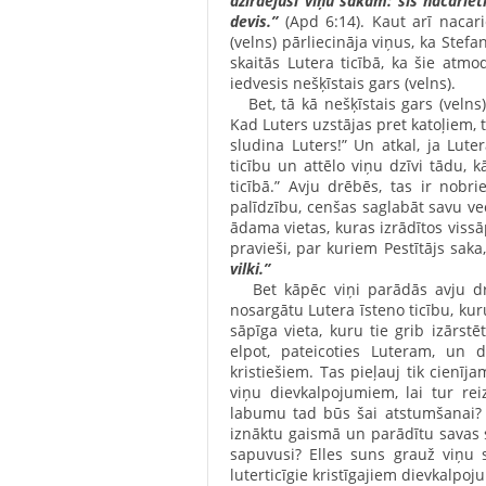
dzirdējuši viņu sakām: šis nacarie
devis.”
(Apd 6:14). Kaut arī nacari
(velns) pārliecināja viņus, ka Stefan
skaitās Lutera ticībā, ka šie atmo
iedvesis nešķīstais gars (velns).
Bet, tā kā nešķīstais gars (velns) 
Kad Luters uzstājas pret katoļiem, 
sludina Luters!” Un atkal, ja Lute
ticību un attēlo viņu dzīvi tādu, 
ticībā.” Avju drēbēs, tas ir nobri
palīdzību, cenšas saglabāt savu ve
ādama vietas, kuras izrādītos vissāp
pravieši, par kuriem Pestītājs saka
vilki.”
Bet kāpēc viņi parādās avju drēbē
nosargātu Lutera īsteno ticību, kur
sāpīga vieta, kuru tie grib izārst
elpot, pateicoties Luteram, un d
kristiešiem. Tas pieļauj tik cienīja
viņu dievkalpojumiem, lai tur rei
labumu tad būs šai atstumšanai? Ja
iznāktu gaismā un parādītu savas sir
sapuvusi? Elles suns grauž viņu
luterticīgie kristīgajiem dievkalpoj