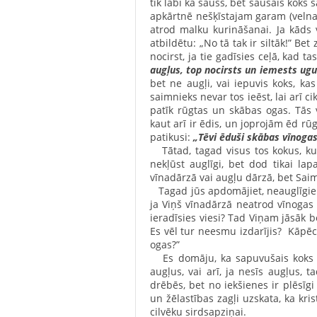
tik labi kā sauss, bet sausais koks s
apkārtnē nešķīstajam garam (velnam
atrod malku kurināšanai. Ja kāds 
atbildētu: „No tā tak ir siltāk!” Bet
nocirst, ja tie gadīsies ceļā, kad ta
augļus, top nocirsts un iemests ugu
bet ne augļi, vai iepuvis koks, ka
saimnieks nevar tos ieēst, lai arī ci
patīk rūgtas un skābas ogas. Tās 
kaut arī ir ēdis, un joprojām ēd r
patikusi:
„Tēvi ēduši skābas vīnogas
Tātad, tagad visus tos kokus, kur
nekļūst auglīgi, bet dod tikai la
vīnadārzā vai augļu dārzā, bet S
Tagad jūs apdomājiet, neauglīgie 
ja Viņš vīnadārzā neatrod vīnogas 
ieradīsies viesi? Tad Viņam jāsāk 
Es vēl tur neesmu izdarījis? Kāpēc
ogas?”
Es domāju, ka sapuvušais koks – t
augļus, vai arī, ja nesīs augļus, ta
drēbēs, bet no iekšienes ir plēsīgi 
un žēlastības zagļi uzskata, ka kri
cilvēku sirdsapziņai.