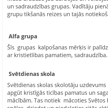
un sadraudzības grupas. Vadītāju pien
grupu tikšanās reizes un tajās notiekošā
Alfa grupa
Šīs grupas kalpošanas mērķis ir palīdzē
ar kristietīibas pamatiem, sadraudzība.
‌ Svētdienas skola
Svētdienas skolas skolotāju uzdevums 
apgūt kristīgās ticības pamatus un saga
mācībām. Tas notiek mācoties Svētos R