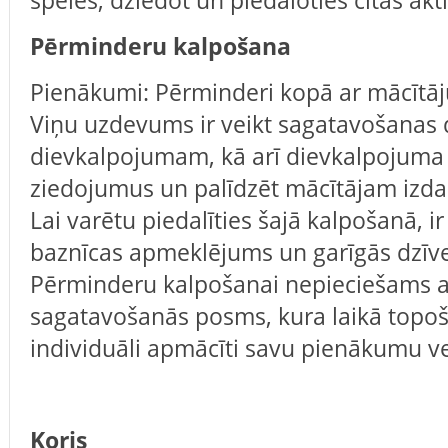
spēles, dziedot un piedaloties citās akti
Pērminderu kalpošana
Pienākumi: Pērminderi kopā ar mācītāj
Viņu uzdevums ir veikt sagatavošanas
dievkalpojumam, kā arī dievkalpojuma 
ziedojumus un palīdzēt mācītājam izda
Lai varētu piedalīties šajā kalpošanā, ir
baznīcas apmeklējums un garīgās dzīv
Pērminderu kalpošanai nepieciešams a
sagatavošanās posms, kura laikā topoš
individuāli apmācīti savu pienākumu ve
Koris