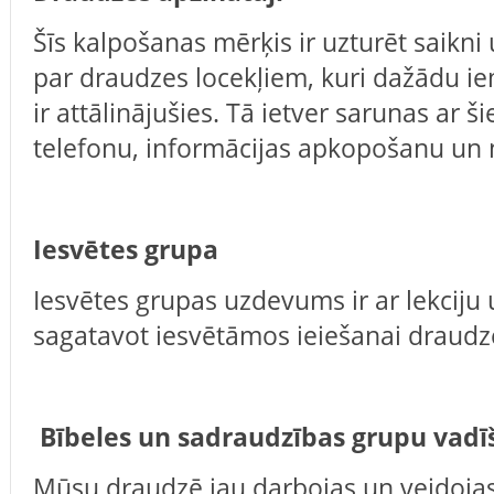
Šīs kalpošanas mērķis ir uzturēt saikni
par draudzes locekļiem, kuri dažādu i
ir attālinājušies. Tā ietver sarunas ar 
telefonu, informācijas apkopošanu un
Iesvētes grupa
Iesvētes grupas uzdevums ir ar lekciju
sagatavot iesvētāmos ieiešanai draudz
Bībeles un sadraudzības grupu vadī
Mūsu draudzē jau darbojas un veidojas