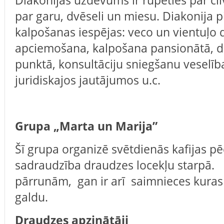
Diakonijas uzdevums ir rūpēties par ci
par garu, dvēseli un miesu. Diakonija 
kalpošanas iespējas: veco un vientuļo 
apciemošana, kalpošana pansionātā, d
punktā, konsultāciju sniegšanu veselība
juridiskajos jautājumos u.c.
Grupa „Marta un Marija”
Šī grupa organizē svētdienās kafijas p
sadraudzība draudzes locekļu starpā.
pārrunām, gan ir arī saimnieces kuras 
galdu.
Draudzes apzinātāji