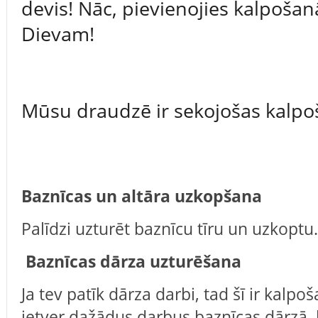
devis! Nāc, pievienojies kalpošan
Dievam!
Mūsu draudzē ir sekojošas kalpo
Baznīcas un altāra uzkopšana
Palīdzi uzturēt baznīcu tīru un uzkoptu.
Baznīcas dārza uzturēšana
Ja tev patīk dārza darbi, tad šī ir kalp
ietver dažādus darbus baznīcas dārzā, 