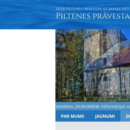
Aicinām pieteikties: JAUNUMIEM, informācijas saņem
PAR MUMS
JAUNUMI
D