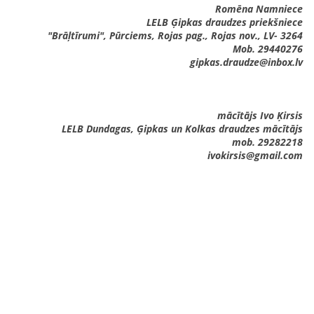
Romēna Namniece
LELB Ģipkas draudzes priekšniece
"Brāļtīrumi", Pūrciems, Rojas pag., Rojas nov., LV- 3264
Mob. 29440276
gipkas.draudze@inbox.lv
mācītājs Ivo Ķirsis
LELB Dundagas, Ģipkas un Kolkas draudzes mācītājs
mob. 29282218
ivokirsis@gmail.com‍