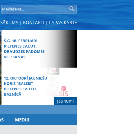
SĀKUMS
|
KONTAKTI
|
LAPAS KARTE
Š.G. 16. FEBRUĀRĪ
PILTENES EV.LUT.
DRAUDZES PADOMES
VĒLĒŠANAS!
12. OKTOBRĪ JAUNIEŠU
KORIS "BALSIS"
PILTENES EV. LUT.
BAZNĪCĀ
Jaunumi
MŪŽĪBAS SVĒTDIENAS
AS
MEDIJI
DIEVKALPOJUMS
SPĀRES BAZNĪCĀ