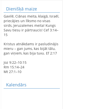
Dienišķā maize
LATVIJAS SIMTGADEI
Gavilē, Ciānas meita, klaigā, Israēl,
VELTĪTS
priecājies un līksmo no visas
DIEVKALPOJUMS
sirds, Jeruzalemes meita! Kungs
SPĀRES BAZNĪCĀ
Savu tiesu ir pārtraucis! Cef 3:14–
15
Kristus atnākdams ir pasludinājis
SPĀRES EVAŅĢĒLISKI
mieru – gan jums, kas bijāt tālu,
LUTERISKAJAI BAZNĪCAI
gan viņiem, kas bija tuvu. Ef 2:17
360
Joz 9:22–10:15
Rm 15:14–24
Mt 27:1–10
AVE MARIS STELLA
Kalendārs