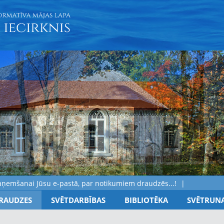
šanai Jūsu e-pastā, par notikumiem draudzēs...!
RAUDZES
SVĒTDARBĪBAS
BIBLIOTĒKA
SVĒTRUN