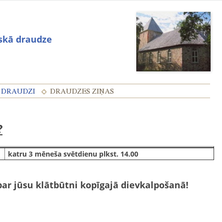
iskā draudze
?
katru 3 mēneša svētdienu plkst. 14.00
par jūsu klātbūtni kopīgajā dievkalpošanā!