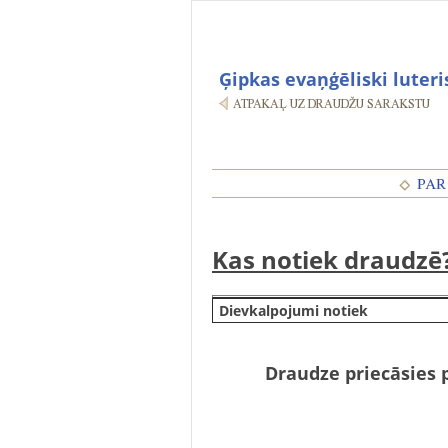
Ģipkas evaņģēliski luter
Kas notiek draudzē
Dievkalpojumi notiek
Draudze priecāsies 