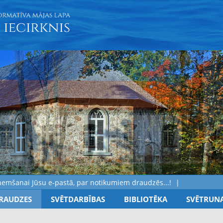
nai Jūsu e-pastā, par notikumiem draudzēs...!
RAUDZES
SVĒTDARBĪBAS
BIBLIOTĒKA
SVĒTRUN