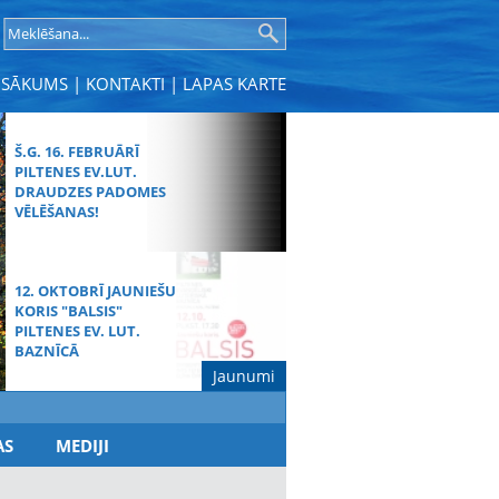
SĀKUMS
|
KONTAKTI
|
LAPAS KARTE
Š.G. 16. FEBRUĀRĪ
PILTENES EV.LUT.
DRAUDZES PADOMES
VĒLĒŠANAS!
12. OKTOBRĪ JAUNIEŠU
KORIS "BALSIS"
PILTENES EV. LUT.
BAZNĪCĀ
Jaunumi
MŪŽĪBAS SVĒTDIENAS
AS
MEDIJI
DIEVKALPOJUMS
SPĀRES BAZNĪCĀ