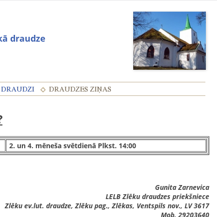
skā draudze
?
2. un 4. mēneša svētdienā Plkst. 14:00
Gunita Zarnevica
LELB Zlēku draudzes priekšniece
Zlēku ev.lut. draudze, Zlēku pag., Zlēkas, Ventspils nov., LV 3617
Mob. 29203640