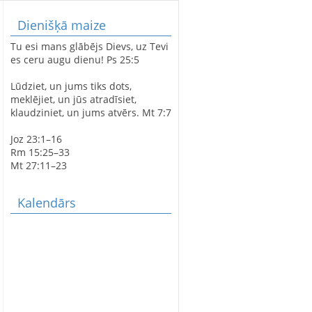
Dienišķā maize
LATVIJAS SIMTGADEI
Tu esi mans glābējs Dievs, uz Tevi
VELTĪTS
es ceru augu dienu! Ps 25:5
DIEVKALPOJUMS
SPĀRES BAZNĪCĀ
Lūdziet, un jums tiks dots,
meklējiet, un jūs atradīsiet,
klaudziniet, un jums atvērs. Mt 7:7
SPĀRES EVAŅĢĒLISKI
Joz 23:1–16
LUTERISKAJAI BAZNĪCAI
Rm 15:25–33
360
Mt 27:11–23
Kalendārs
AVE MARIS STELLA