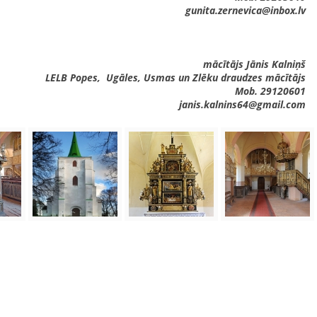
gunita.zernevica@inbox.lv
mācītājs Jānis Kalniņš
LELB Popes, Ugāles, Usmas un Zlēku draudzes mācītājs
Mob. 29120601
janis.kalnins64@gmail.com