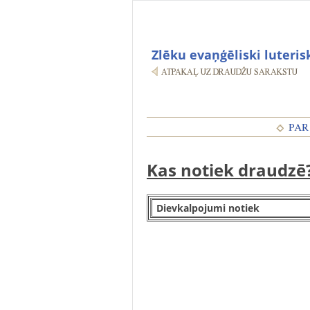
Zlēku evaņģēliski luteri
Kas notiek draudzē
Dievkalpojumi notiek