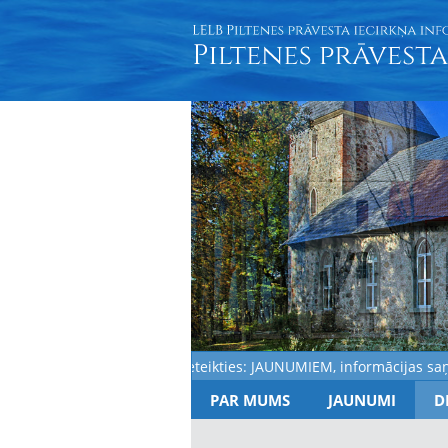
Aicinām pieteikties: JAUNUMIEM, informācijas saņemša
PAR MUMS
JAUNUMI
D