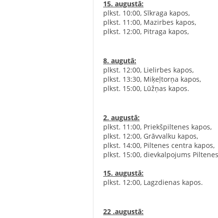
15. augustā:
‍
‌plkst. 10:00, Sīkraga kapos,
‌plkst. 11:00, Mazirbes kapos,
‌plkst. 12:00, Pitraga k
8. augutā:
‍
‌plkst. 12:00, Lielirbes kapos, ‍
‌plkst. 13:30, Miķeļtorņa kapos, ‍
‌plkst. 15:00, Lūžņas k
2. augustā:
‍
‌plkst. 11:00, Priekšpiltenes kapos, ‍
‌plkst. 12:00, Grāvvalku kapos, ‍
‌plkst. 14:00, Piltenes centra kapos,
‌plkst. 15:00, dievkalpojums Piltene
1‍5. augustā:
‍‍plkst. 12:00, Lagzdienas kapos
22 .augustā:
‍