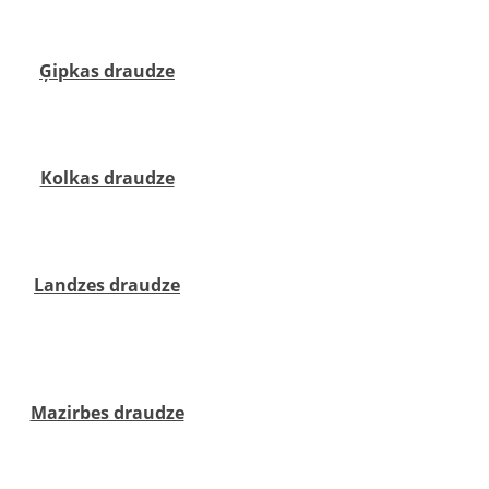
 kapos. ‍‍
Ģipkas draudze
os. ‍‍
Kolkas draudze
pos, ‍ ‍‍
Landzes draudze
ļkalnu kapos. ‍‍
Mazirbes draudze