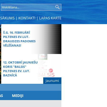
SĀKUMS
|
KONTAKTI
|
LAPAS KARTE
Š.G. 16. FEBRUĀRĪ
PILTENES EV.LUT.
DRAUDZES PADOMES
VĒLĒŠANAS!
12. OKTOBRĪ JAUNIEŠU
KORIS "BALSIS"
PILTENES EV. LUT.
BAZNĪCĀ
Jaunumi
MŪŽĪBAS SVĒTDIENAS
AS
MEDIJI
DIEVKALPOJUMS
SPĀRES BAZNĪCĀ