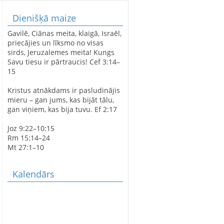
Dienišķā maize
LATVIJAS SIMTGADEI
Gavilē, Ciānas meita, klaigā, Israēl,
VELTĪTS
priecājies un līksmo no visas
DIEVKALPOJUMS
sirds, Jeruzalemes meita! Kungs
SPĀRES BAZNĪCĀ
Savu tiesu ir pārtraucis! Cef 3:14–
15
Kristus atnākdams ir pasludinājis
SPĀRES EVAŅĢĒLISKI
mieru – gan jums, kas bijāt tālu,
LUTERISKAJAI BAZNĪCAI
gan viņiem, kas bija tuvu. Ef 2:17
360
Joz 9:22–10:15
Rm 15:14–24
Mt 27:1–10
AVE MARIS STELLA
Kalendārs