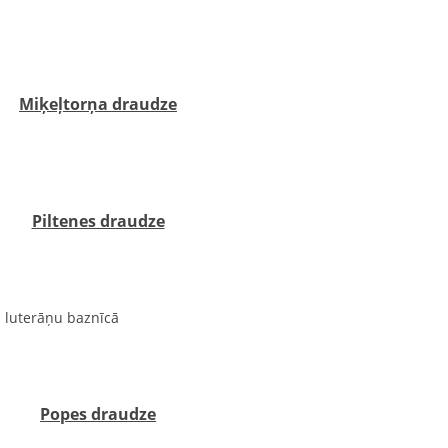
apos, ‍‍‍ ‍‍
Miķeļtorņa draudze
apos. ‍‍
Piltenes draudze
s luterāņu baznīcā ‍
.‍ ‍‍
Popes draudze