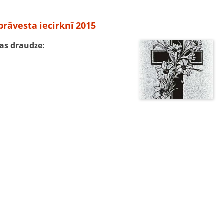
prāvesta iecirknī 2015
s draudze: