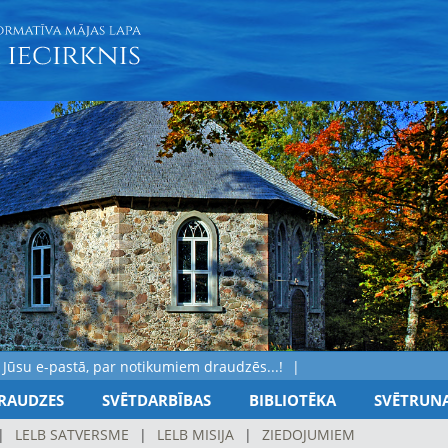
e-pastā, par notikumiem draudzēs...!
RAUDZES
SVĒTDARBĪBAS
BIBLIOTĒKA
SVĒTRUN
|
LELB SATVERSME
|
LELB MISIJA
|
ZIEDOJUMIEM