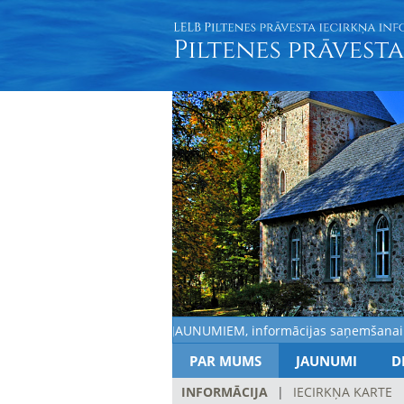
Aicinām pieteikties: JAUNUMIEM, informācijas saņemšanai Jūsu 
PAR MUMS
JAUNUMI
D
INFORMĀCIJA
|
IECIRKŅA KARTE