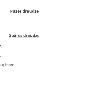
 ‍‍
Puzes draudze
uzes kapos. ‍ ‍‍ ‍‍
Spāres draudze
s,
,
ņu) kapos,