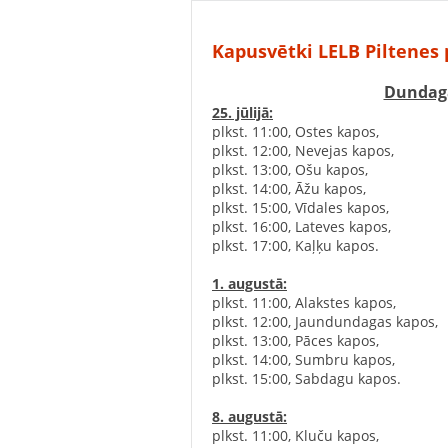
Kapusvētki LELB Piltenes 
Dundaga
25. jūlijā:
plkst. 11:00, Ostes kapos,
plkst. 12:00, Nevejas kapos,
plkst. 13:00, Ošu kapos,
plkst. 14:00, Āžu kapos,
plkst. 15:00, Vīdales kapos,
plkst. 16:00, Lateves kapos,
plkst. 17:00, Kaļķu kapos.
1. augustā:
‌plkst. 11:00, Alakstes kapos,
‌plkst. 12:00, Jaundundagas kapos,
‌plkst. 13:00, Pāces kapos,
‌plkst. 14:00, Sumbru kapos,
‌plkst. 15:00, Sabdagu kapos. ‍‍‍
8. augustā:
‍
‌plkst. 11:00, Kluču kapos, ‍