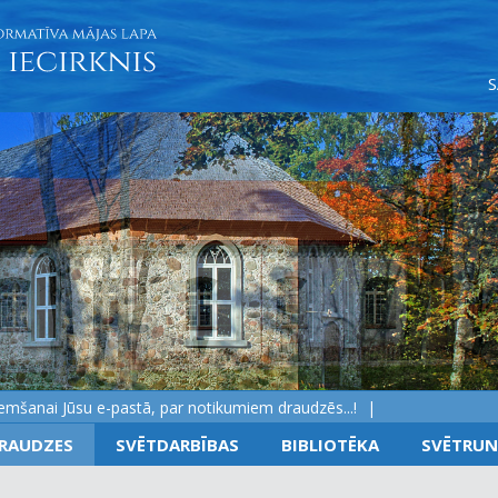
ai Jūsu e-pastā, par notikumiem draudzēs...!
RAUDZES
SVĒTDARBĪBAS
BIBLIOTĒKA
SVĒTRUN