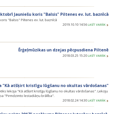
oktobrī Jauniešu koris "Balsis" Piltenes ev. lut. baznīcā
koris "Balsis" Piltenes ev. lut. baznīcā
2019.10.10 14:56
LASĪT VAIRĀK
Ērģeļmūzikas un dzejas pēcpusdiena Piltenē
2018.03.25 15:20
LASĪT VAIRĀK
a "Kā atšķirt kristīgu lūgšanu no okultas vārdošanas"
ks lekcija "Kā atšķirt kristīgu lūgšanu no okultas vārdošanas". Lekciju
a "Pirmdzimto lestadiāņu brālība".
2018.02.24 14:30
LASĪT VAIRĀK