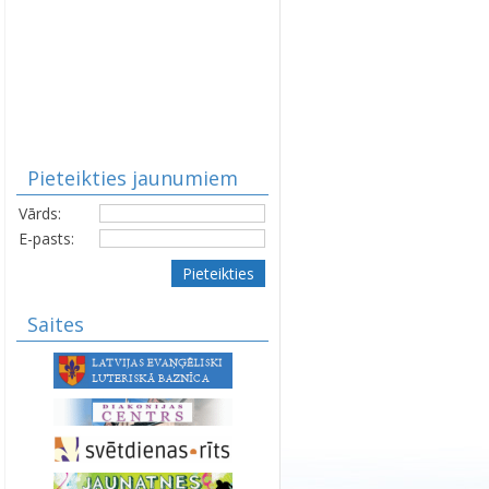
Pieteikties jaunumiem
Vārds:
E-pasts:
Pieteikties
Saites