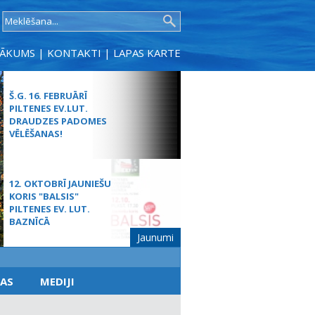
SĀKUMS
|
KONTAKTI
|
LAPAS KARTE
Š.G. 16. FEBRUĀRĪ
PILTENES EV.LUT.
DRAUDZES PADOMES
VĒLĒŠANAS!
12. OKTOBRĪ JAUNIEŠU
KORIS "BALSIS"
PILTENES EV. LUT.
BAZNĪCĀ
Jaunumi
MŪŽĪBAS SVĒTDIENAS
AS
MEDIJI
DIEVKALPOJUMS
SPĀRES BAZNĪCĀ