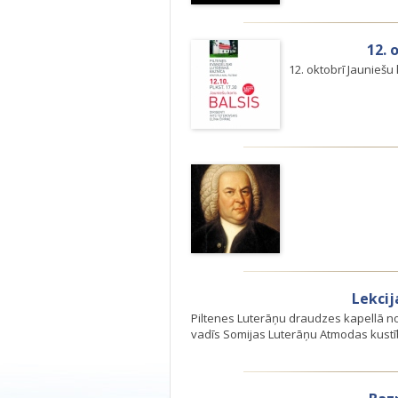
12. 
12. oktobrī Jauniešu 
Lekcij
Piltenes Luterāņu draudzes kapellā noti
vadīs Somijas Luterāņu Atmodas kustīb