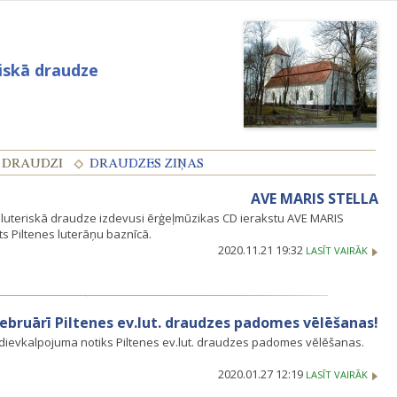
riskā draudze
AVE MARIS STELLA
i luteriskā draudze izdevusi ērģeļmūzikas CD ierakstu AVE MARIS
īts Piltenes luterāņu baznīcā.
2020.11.21 19:32
LASĪT VAIRĀK
 februārī Piltenes ev.lut. draudzes padomes vēlēšanas!
c dievkalpojuma notiks Piltenes ev.lut. draudzes padomes vēlēšanas.
2020.01.27 12:19
LASĪT VAIRĀK