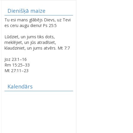
Dienišķā maize
LATVIJAS SIMTGADEI
Tu esi mans glābējs Dievs, uz Tevi
VELTĪTS
es ceru augu dienu! Ps 25:5
DIEVKALPOJUMS
SPĀRES BAZNĪCĀ
Lūdziet, un jums tiks dots,
meklējiet, un jūs atradīsiet,
klaudziniet, un jums atvērs. Mt 7:7
SPĀRES EVAŅĢĒLISKI
Joz 23:1–16
LUTERISKAJAI BAZNĪCAI
Rm 15:25–33
360
Mt 27:11–23
Kalendārs
AVE MARIS STELLA