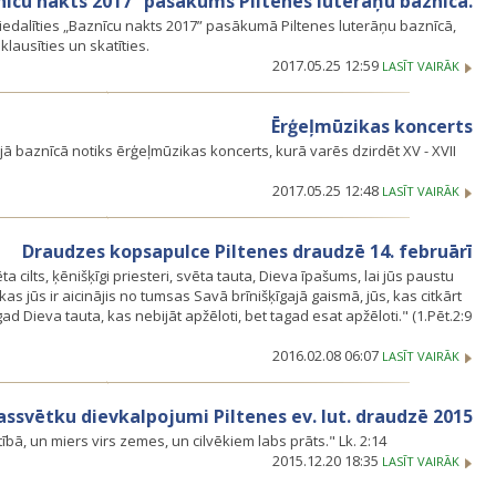
nīcu nakts 2017” pasākums Piltenes luterāņu baznīcā.
ti piedalīties „Baznīcu nakts 2017” pasākumā Piltenes luterāņu baznīcā,
klausīties un skatīties.
2017.05.25 12:59
LASĪT VAIRĀK
Ērģeļmūzikas koncerts
ajā baznīcā notiks ērģeļmūzikas koncerts, kurā varēs dzirdēt XV - XVII
2017.05.25 12:48
LASĪT VAIRĀK
Draudzes kopsapulce Piltenes draudzē 14. februārī
ta cilts, ķēnišķīgi priesteri, svēta tauta, Dieva īpašums, lai jūs paustu
as jūs ir aicinājis no tumsas Savā brīnišķīgajā gaismā, jūs, kas citkārt
gad Dieva tauta, kas nebijāt apžēloti, bet tagad esat apžēloti." (1.Pēt.2:9
2016.02.08 06:07
LASĪT VAIRĀK
ssvētku dievkalpojumi Piltenes ev. lut. draudzē 2015
ā, un miers virs zemes, un cilvēkiem labs prāts." Lk. 2:14
2015.12.20 18:35
LASĪT VAIRĀK