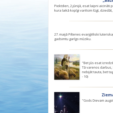
„Baz
Piektdien, 2.jūnijā, esat laipni aicinā
kura laikā kopīgi varēsim lūgt, dziedāt, 
27. maijā Piltenes evaņģēliski luterisk
gadsimtu garīgo mūziku.
"Bet jūs esat izredzē
Tā varenos darbus, k
nebijāt tauta, bet ta
- 10)
Ziema
"Gods Dievam augstīb