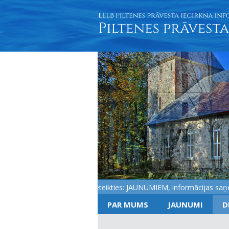
Aicinām pieteikties: JAUNUMIEM, informācijas saņemšan
PAR MUMS
JAUNUMI
D