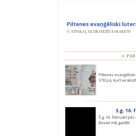
Piltenes evaņģēliski lute
Piltenes evaņģēlisk
STELLA, kurš ierakst
š.g. 16.
Š.g. 16. februārī pē
Būsiet mīļi gaidīti!