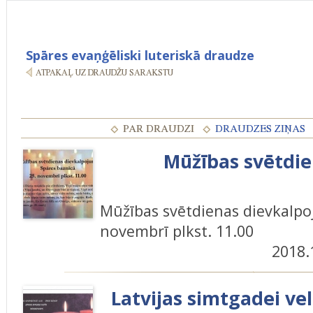
Spāres evaņģēliski luteriskā draudze
Mūžības svētdi
Mūžības svētdienas dievkalpo
novembrī plkst. 11.00
2018.
Latvijas simtgadei ve