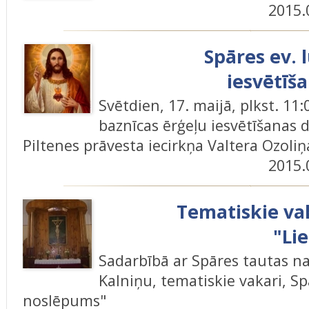
2015.
Spāres ev. 
iesvētīš
Svētdien, 17. maijā, plkst. 11:
baznīcas ērģeļu iesvētīšanas
Piltenes prāvesta iecirkņa Valtera Ozoli
2015.
Tematiskie vak
"Li
Sadarbībā ar Spāres tautas n
Kalniņu, tematiskie vakari, Sp
noslēpums"