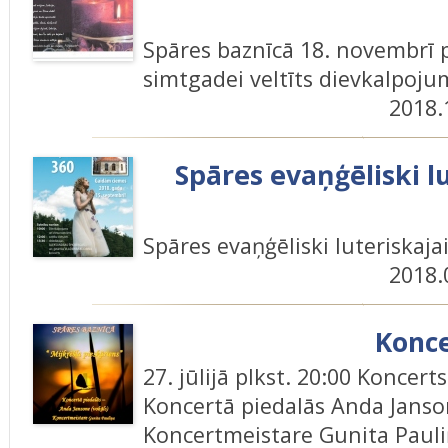
Spāres baznīcā 18. novembrī pl
simtgadei veltīts dievkalpoju
2018.
Spāres evaņģēliski lu
Spāres evaņģēliski luteriskaja
2018.
Konce
27. jūlijā plkst. 20:00 Koncert
Koncertā piedalās Anda Janso
Koncertmeistare Gunita Paul