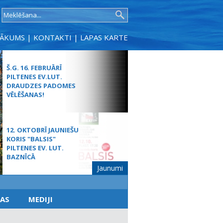
SĀKUMS
|
KONTAKTI
|
LAPAS KARTE
Š.G. 16. FEBRUĀRĪ
PILTENES EV.LUT.
DRAUDZES PADOMES
VĒLĒŠANAS!
12. OKTOBRĪ JAUNIEŠU
KORIS "BALSIS"
PILTENES EV. LUT.
BAZNĪCĀ
Jaunumi
MŪŽĪBAS SVĒTDIENAS
AS
MEDIJI
DIEVKALPOJUMS
SPĀRES BAZNĪCĀ