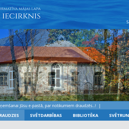
anai Jūsu e-pastā, par notikumiem draudzēs...!
RAUDZES
SVĒTDARBĪBAS
BIBLIOTĒKA
SVĒTRUN