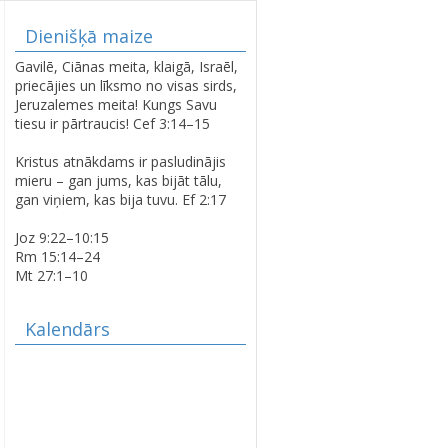
Dienišķā maize
LATVIJAS SIMTGADEI
Gavilē, Ciānas meita, klaigā, Israēl,
VELTĪTS
priecājies un līksmo no visas sirds,
DIEVKALPOJUMS
Jeruzalemes meita! Kungs Savu
SPĀRES BAZNĪCĀ
tiesu ir pārtraucis! Cef 3:14–15
Kristus atnākdams ir pasludinājis
mieru – gan jums, kas bijāt tālu,
SPĀRES EVAŅĢĒLISKI
gan viņiem, kas bija tuvu. Ef 2:17
LUTERISKAJAI BAZNĪCAI
360
Joz 9:22–10:15
Rm 15:14–24
Mt 27:1–10
Kalendārs
AVE MARIS STELLA