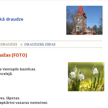
skā draudze
uižas [FOTO]
o Ventspils baznīcas.
celejā.
es, lāpstas.
 apkārtni vasaras nometnei.