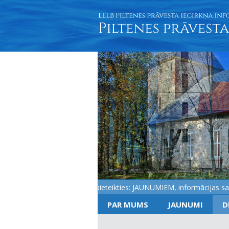
Aicinām pieteikties: JAUNUMIEM, informācijas saņemš
PAR MUMS
JAUNUMI
D