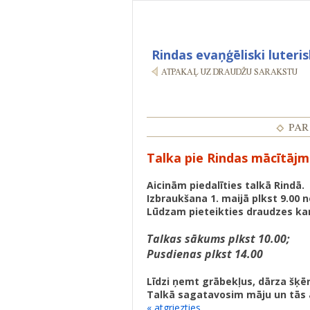
Rindas evaņģēliski luteri
Talka pie Rindas mācītājm
Aicinām piedalīties talkā Rindā.
Izbraukšana 1. maijā plkst 9.00 n
Lūdzam pieteikties draudzes kan
Talkas sākums plkst 10.00;
‍Pusdienas plkst 14.00
Līdzi ņemt grābekļus, dārza šķēr
‍Talkā sagatavosim māju un tās
« atgriezties