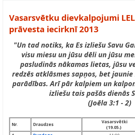
Vasarsvētku dievkalpojumi LEL
prāvesta iecirknī 2013
"Un tad notiks, ka Es izliešu Savu Ga
visu miesu un jūsu dēli un jūsu me
pasludinās nākamas lietas, jūsu ve
redzēs atklāsmes sapņos, bet jaunie
parādības. Arī pār kalpiem un kalpo
izliešu tais pašās dienās 
(Joēla 3:1 - 2)
Vasarsvētki
Nr
.
Draudzes
(19.05.)