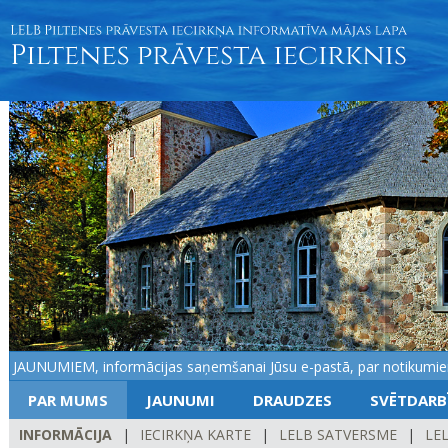
 JAUNUMIEM, informācijas saņemšanai Jūsu e-pastā, par notikumiem dr
PAR MUMS
JAUNUMI
DRAUDZES
SVĒTDARB
INFORMĀCIJA
|
IECIRKŅA KARTE
|
LELB SATVERSME
|
LEL