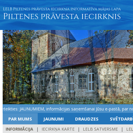
ikties: JAUNUMIEM, informācijas saņemšanai Jūsu e-pastā, par notiku
PAR MUMS
JAUNUMI
DRAUDZES
SVĒTDARB
INFORMĀCIJA
|
IECIRKŅA KARTE
|
LELB SATVERSME
|
LEL