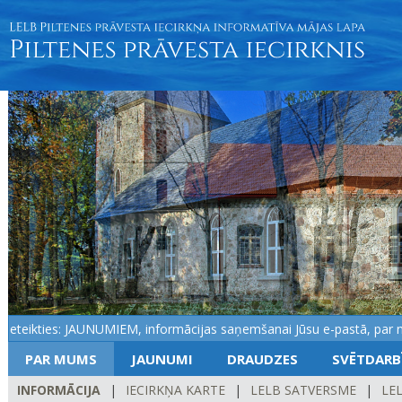
teikties: JAUNUMIEM, informācijas saņemšanai Jūsu e-pastā, par noti
PAR MUMS
JAUNUMI
DRAUDZES
SVĒTDARB
INFORMĀCIJA
|
IECIRKŅA KARTE
|
LELB SATVERSME
|
LEL