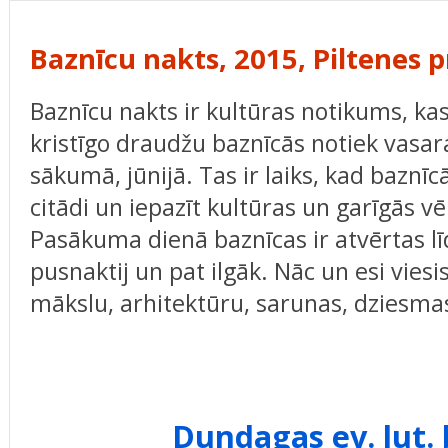
Baznīcu nakts, 2015, Piltenes p
Baznīcu nakts ir kultūras notikums, ka
kristīgo draudžu baznīcās notiek vasar
sākumā, jūnijā. Tas ir laiks, kad baznīc
citādi un iepazīt kultūras un garīgās vē
Pasākuma dienā baznīcas ir atvērtas lī
pusnaktij un pat ilgāk. Nāc un esi viesi
mākslu, arhitektūru, sarunas, dziesma
Dundagas ev. lut.