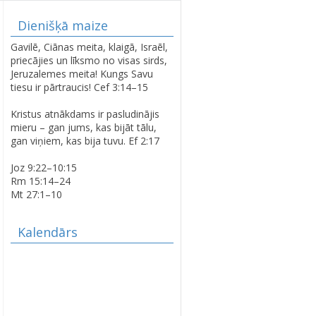
Dienišķā maize
LATVIJAS SIMTGADEI
Gavilē, Ciānas meita, klaigā, Israēl,
VELTĪTS
priecājies un līksmo no visas sirds,
DIEVKALPOJUMS
Jeruzalemes meita! Kungs Savu
SPĀRES BAZNĪCĀ
tiesu ir pārtraucis! Cef 3:14–15
Kristus atnākdams ir pasludinājis
mieru – gan jums, kas bijāt tālu,
SPĀRES EVAŅĢĒLISKI
gan viņiem, kas bija tuvu. Ef 2:17
LUTERISKAJAI BAZNĪCAI
360
Joz 9:22–10:15
Rm 15:14–24
Mt 27:1–10
Kalendārs
AVE MARIS STELLA