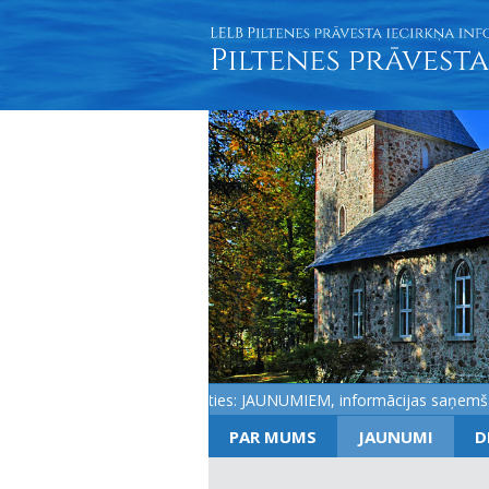
Aicinām pieteikties: JAUNUMIEM, informācijas saņemšanai J
PAR MUMS
JAUNUMI
D