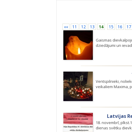
««
11
12
13
14
15
16
17
Gaismas dievkalpojum
dziedājumi un ievadī
Ventspilnieki, nolie
veikaliem Maxima, pi
Latvijas R
18. novembrī, plkst.
dienas svētku dievk