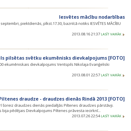
Iesvētes mācību nodarbības
 septembri, piektdienās, plkst.17.30, baznīcā notiks IESVĒTES MĀCĪBU
2013.08.16 21:37
LASĪT VAIRĀK
ils pilsētas svētku ekumēnisks dievkalpojums [FOTO]
7:00 ekumēniskais dievkalpojums Ventspils Nikolaja Evanģeliski
2013.08.01 22:57
LASĪT VAIRĀK
Piltenes draudze - draudzes dienās Rindā 2013 [FOTO]
rī šoreiz draudzes dienās piedalījās Piltenes draudzes pārstāvji.
s bija pēdējais Dievkalpojums Piltenes prāvesta iecirknī...
2013.07.26 22:54
LASĪT VAIRĀK