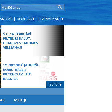
SĀKUMS
|
KONTAKTI
|
LAPAS KARTE
Š.G. 16. FEBRUĀRĪ
PILTENES EV.LUT.
DRAUDZES PADOMES
VĒLĒŠANAS!
12. OKTOBRĪ JAUNIEŠU
KORIS "BALSIS"
PILTENES EV. LUT.
BAZNĪCĀ
Jaunumi
MŪŽĪBAS SVĒTDIENAS
AS
MEDIJI
DIEVKALPOJUMS
SPĀRES BAZNĪCĀ