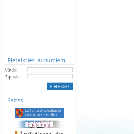
Pieteikties jaunumiem
Vārds:
E-pasts:
Pieteikties
Saites