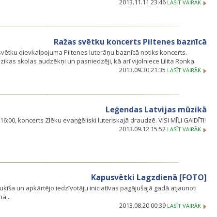
2013.11.11 23:46
LASĪT VAIRĀK
Ražas svētku koncerts Piltenes baznīcā
svētku dievkalpojuma Piltenes luterāņu baznīcā notiks koncerts.
ikas skolas audzēkņi un pasniedzēji, kā arī vijolniece Lilita Ronka.
2013.09.30 21:35
LASĪT VAIRĀK
Leģendas Latvijas mūzikā
 16:00, koncerts Zlēku evaņģēliski luteriskajā draudzē. VISI MĪĻI GAIDĪTI!
2013.09.12 15:52
LASĪT VAIRĀK
Kapusvētki Lagzdienā [FOTO]
uķīša un apkārtējo iedzīvotāju iniciatīvas pagājušajā gadā atjaunoti
ā...
2013.08.20 00:39
LASĪT VAIRĀK