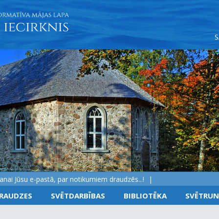
ūsu e-pastā, par notikumiem draudzēs...!
RAUDZES
SVĒTDARBĪBAS
BIBLIOTĒKA
SVĒTRUN