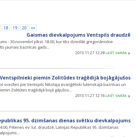
18
19
20
»»
Gaismas dievkalpojums Ventspils draudzē
s - 30.novembrī plkst. 18.00, kur tiks dziedāti gregoriāniskie
ts jaunais baznīcas gads...
2013.11.27 12:28
LASĪT VAIRĀK
Ventspilnieki piemin Zolitūdes traģēdijā bojāgājušos
kot svecītes pie Ventspils Nikolaja evaņģēliski luteriskajā baznīcas un
emin Zolitūtes traģēdijā bojā gājušos...
2013.11.27 12:16
LASĪT VAIRĀK
epublikas 95. dzimšanas dienas svētku dievkalpojums
14:00, Piltenes ev. lut. draudzē, Latvijas Republikas 95. dzimšanas
alpojums...