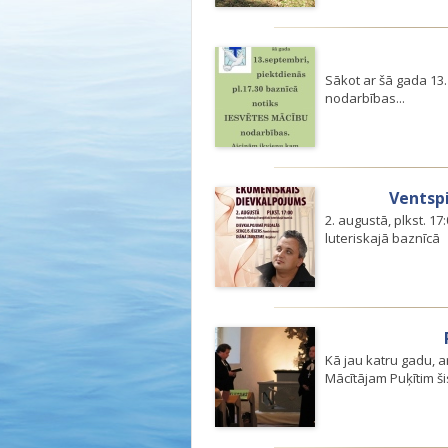
Sākot ar šā gada 13.
nodarbības...
Ventsp
2. augustā, plkst. 1
luteriskajā baznīcā
Kā jau katru gadu, a
Mācītājam Puķītim ši