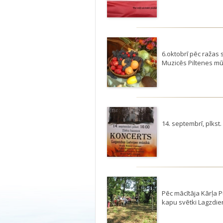
6.oktobrī pēc ražas 
Muzicēs Piltenes mūz
14. septembrī, plkst.
Pēc mācītāja Kārļa P
kapu svētki Lagzdien