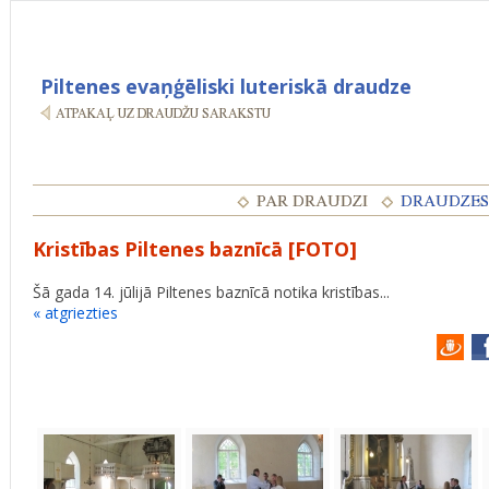
Piltenes evaņģēliski luteriskā draudze
Kristības Piltenes baznīcā [FOTO]
Šā gada 14. jūlijā Piltenes baznīcā notika kristības...
« atgriezties