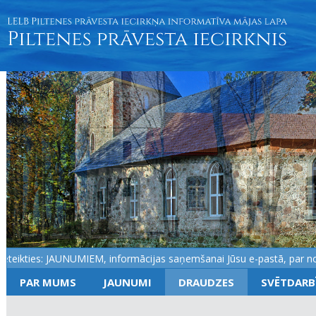
eikties: JAUNUMIEM, informācijas saņemšanai Jūsu e-pastā, par notik
PAR MUMS
JAUNUMI
DRAUDZES
SVĒTDARB