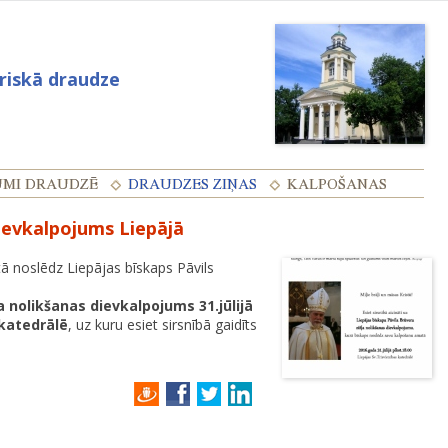
eriskā draudze
dievkalpojums Liepājā
ā noslēdz Liepājas bīskaps Pāvils
a nolikšanas dievkalpojums 31.jūlijā
 katedrālē
, uz kuru esiet sirsnībā gaidīts