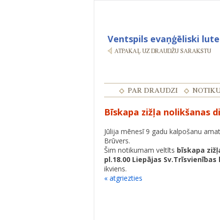
Ventspils evaņģēliski lut
Bīskapa zižļa nolikšanas 
Jūlija mēnesī 9 gadu kalpošanu amat
Brūvers.
Šim notikumam veltīts
bīskapa zižļ
pl.18.00 Liepājas Sv.Trīsvienības
ikviens.
« atgriezties