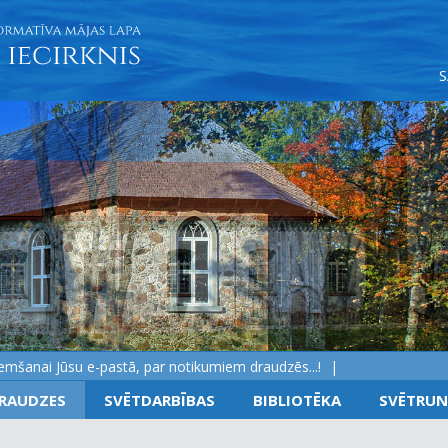
ai Jūsu e-pastā, par notikumiem draudzēs...!
RAUDZES
SVĒTDARBĪBAS
BIBLIOTĒKA
SVĒTRUN