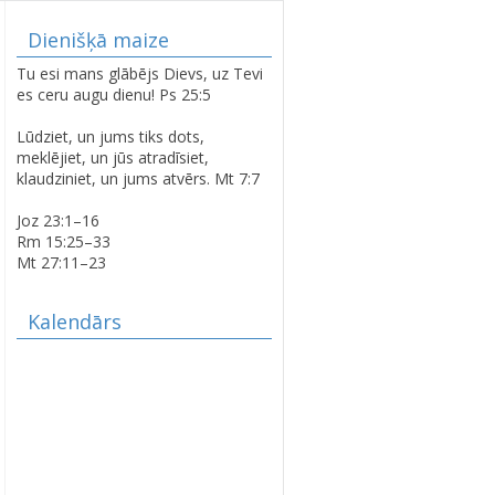
Dienišķā maize
LATVIJAS SIMTGADEI
Tu esi mans glābējs Dievs, uz Tevi
VELTĪTS
es ceru augu dienu! Ps 25:5
DIEVKALPOJUMS
SPĀRES BAZNĪCĀ
Lūdziet, un jums tiks dots,
meklējiet, un jūs atradīsiet,
klaudziniet, un jums atvērs. Mt 7:7
SPĀRES EVAŅĢĒLISKI
Joz 23:1–16
LUTERISKAJAI BAZNĪCAI
Rm 15:25–33
360
Mt 27:11–23
Kalendārs
AVE MARIS STELLA