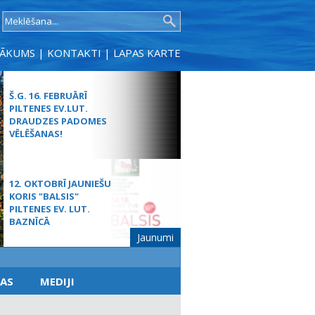
SĀKUMS
|
KONTAKTI
|
LAPAS KARTE
Š.G. 16. FEBRUĀRĪ
PILTENES EV.LUT.
DRAUDZES PADOMES
VĒLĒŠANAS!
12. OKTOBRĪ JAUNIEŠU
KORIS "BALSIS"
PILTENES EV. LUT.
BAZNĪCĀ
Jaunumi
MŪŽĪBAS SVĒTDIENAS
AS
MEDIJI
DIEVKALPOJUMS
SPĀRES BAZNĪCĀ