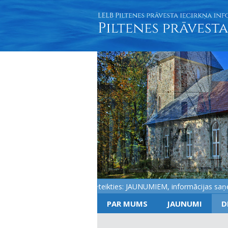
Aicinām pieteikties: JAUNUMIEM, informācijas saņemšan
PAR MUMS
JAUNUMI
D