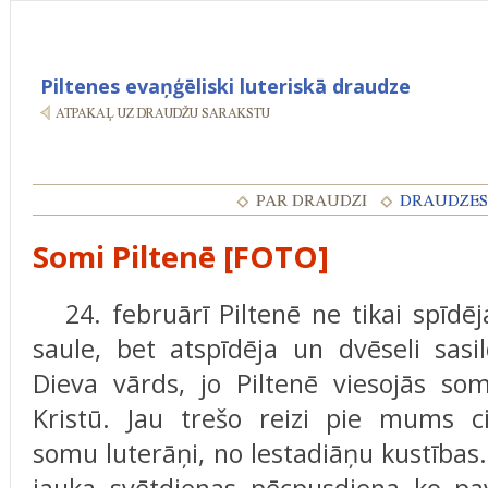
Piltenes evaņģēliski luteriskā draudze
Somi Piltenē [FOTO]
24. februārī Piltenē ne tikai spīdēj
saule, bet atspīdēja un dvēseli sasil
Dieva vārds, jo Piltenē viesojās som
Kristū. Jau trešo reizi pie mums c
somu luterāņi, no lestadiāņu kustības.