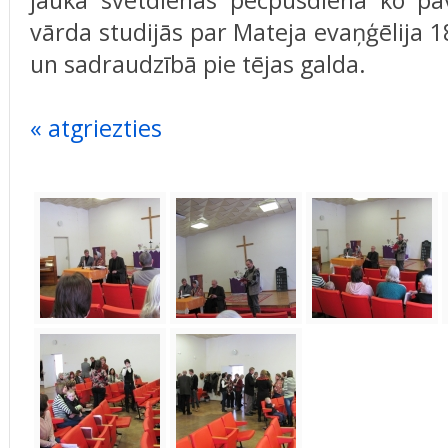
jauka svētdienas pēcpusdiena ko pa
vārda studijās par Mateja evaņģēlija 
un sadraudzībā pie tējas galda.
« atgriezties