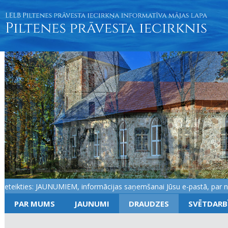
eikties: JAUNUMIEM, informācijas saņemšanai Jūsu e-pastā, par notik
PAR MUMS
JAUNUMI
DRAUDZES
SVĒTDARB