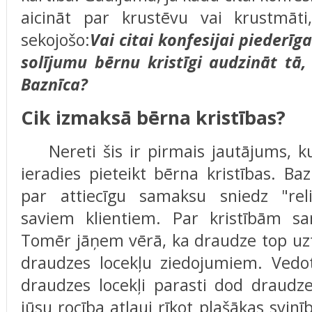
aicināt par krustēvu vai krustmāt
sekojošo:
Vai citai konfesijai piederīga
solījumu bērnu kristīgi audzināt tā
Baznīca?
Cik izmaksā bērna kristības?
Nereti šis ir pirmais jautājums, ku
ieradies pieteikt bērna kristības. Ba
par attiecīgu samaksu sniedz "rel
saviem klientiem. Par kristībām sa
Tomēr jāņem vērā, ka draudze top uz
draudzes locekļu ziedojumiem. Vedot
draudzes locekļi parasti dod draudze
jūsu rocība atļauj rīkot plašākas svin