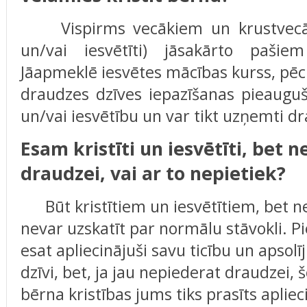
Vispirms vecākiem un krustvecākie
un/vai iesvētīti) jāsakārto pašie
Jāapmeklē iesvētes mācības kurss, pē
draudzes dzīves iepazīšanas pieauguš
un/vai iesvētību un var tikt uzņemti d
Esam kristīti un iesvētīti, bet
draudzei, vai ar to nepietiek?
Būt kristītiem un iesvētītiem, bet n
nevar uzskatīt par normālu stāvokli. Pi
esat apliecinājuši savu ticību un apsolīj
dzīvi, bet, ja jau nepiederat draudzei, 
bērna kristības jums tiks prasīts apliec