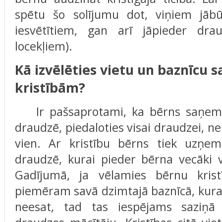
spētu šo solījumu dot, viņiem jābū
iesvētītiem, gan arī jāpieder dra
locekļiem).
Kā izvēlēties vietu un baznīcu 
kristībām?
Ir pašsaprotami, ka bērns saņems 
draudzē, piedaloties visai draudzei, ne
vien. Ar kristību bērns tiek uzņem
draudzē, kurai pieder bērna vecāki 
Gadījumā, ja vēlamies bērnu krist
piemēram savā dzimtajā baznīcā, kuras
neesat, tad tas iespējams saziņā 