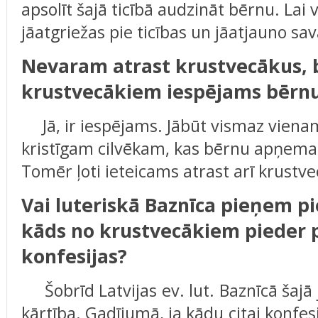
apsolīt šajā ticībā audzināt bērnu. Lai v
jāatgriežas pie ticības un jāatjauno sa
Nevaram atrast krustvecākus, b
krustvecākiem iespējams bērnu
Jā, ir iespējams. Jābūt vismaz vien
kristīgam cilvēkam, kas bērnu apņemas 
Tomēr ļoti ieteicams atrast arī krustv
Vai luteriskā Baznīca pieņem pi
kāds no krustvecākiem pieder pi
konfesijas?
Šobrīd Latvijas ev. lut. Baznīcā šajā
kārtība. Gadījumā, ja kādu citai konfes