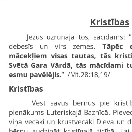
Kristības
Jēzus uzrunāja tos, sacīdams: "M
debesīs un virs zemes.
Tāpēc
mācekļiem visas tautas, tās kris
Svētā Gara Vārd
ā, tās mācīdami t
esmu pavēlējis
.”
/Mt.28:18,19/
Kristības
Vest savus bērnus pie kristības
pienākums Luteriskajā Baznīcā. Pieved
viņa vecāki un krustvecāki Dieva un 
bērnu audzināt kristīgajā ticībā. La