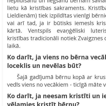
nepildīšanu un liegšanu bērnam savlai
lietu kā kristības sakraments. Kristī
Lieldienām) tiek izpildītas vienīgi bēr
vai arī tad, ja ir būtisks iemesls kri
kārtā. Ventspils evaņģēliski lute
kristības tradicionāli notiek Zvaigzne
laikā.
Ko darīt, ja viens no bērna ve
loceklis un nevēlas būt?
Šajā gadījumā bērnu kopā ar krustv
vedīs viens no vecākiem - ticīgā māte v
Ko darīt, ja neesam kristīti un i
vēlamies kristīt bērnu?