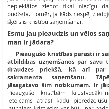
nepieklātos ziedot tikai niecīgu d
budžeta. Tomēr, ja kāds nespēj ziedo
šķērslis kristību saņemšanai.
Esmu jau pieaudzis un vēlos saņ
man ir jādara?
Pieaugušo kristības parasti ir sais
atbildības uzņemšanos par savu ti
draudzes priekšā, kā arī par
sakramenta saņemšanu. Tāpē
jāsagatavo šim notikumam. Ir jāiz
Pieaugušo kristībām krustvecāki na
ieteicams atrast kādu pieredzējušu 
jaunajam kristietim var būt par pado