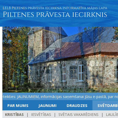
kties: JAUNUMIEM, informācijas saņemšanai Jūsu e-pastā, par notikum
PAR MUMS
JAUNUMI
DRAUDZES
SVĒTDARB
KRISTĪBAS
|
IESVĒTĪBAS
|
SVĒTAIS VAKARĒDIENS
|
LAULĪ