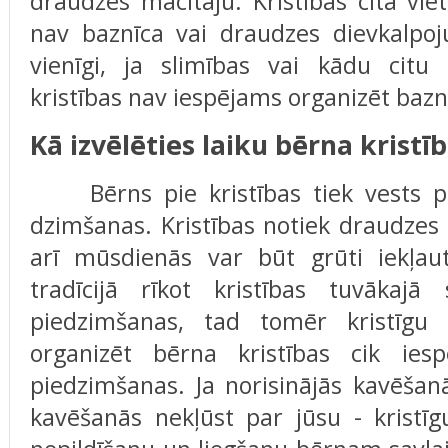
draudzes mācītāju. Kristības citā viet
nav baznīca vai draudzes dievkalpoj
vienīgi, ja slimības vai kādu citu
kristības nav iespējams organizēt bazn
Kā izvēlēties laiku bērna krist
Bērns pie kristības tiek vests pē
dzimšanas. Kristības notiek draudzes 
arī mūsdienās var būt grūti iekļaut
tradīcijā rīkot kristības tuvākaj
piedzimšanas, tad tomēr kristīgu
organizēt bērna kristības cik ies
piedzimšanas. Ja norisinājās kavēšan
kavēšanās nekļūst par jūsu - kristī